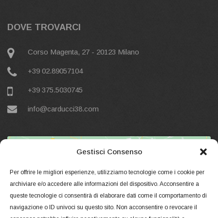
DOVE TROVARCI
Corso Magenta, 27 - 20123 Milano
+39 02.89057104
+39 375.5030745‬
info@carducci38.com
Gestisci Consenso
Per offrire le migliori esperienze, utilizziamo tecnologie come i cookie per
archiviare e/o accedere alle informazioni del dispositivo. Acconsentire a
queste tecnologie ci consentirà di elaborare dati come il comportamento di
Click to accept marketing cookies and
navigazione o ID univoci su questo sito. Non acconsentire o revocare il
enable this content