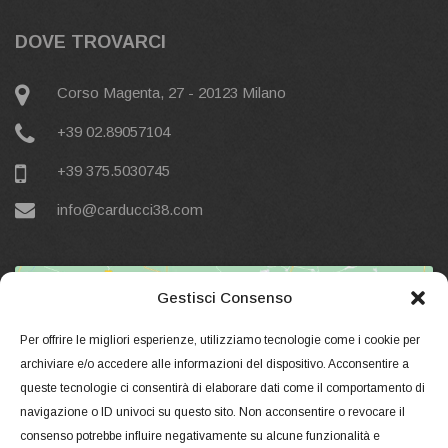
DOVE TROVARCI
Corso Magenta, 27 - 20123 Milano
+39 02.89057104
+39 375.5030745‬
info@carducci38.com
Gestisci Consenso
Per offrire le migliori esperienze, utilizziamo tecnologie come i cookie per
archiviare e/o accedere alle informazioni del dispositivo. Acconsentire a
queste tecnologie ci consentirà di elaborare dati come il comportamento di
Click to accept marketing cookies and
navigazione o ID univoci su questo sito. Non acconsentire o revocare il
enable this content
consenso potrebbe influire negativamente su alcune funzionalità e