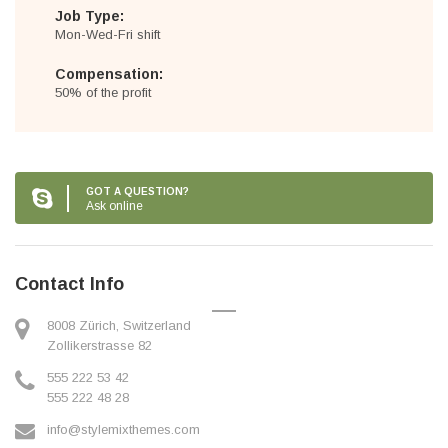
Job Type:
Mon-Wed-Fri shift
Compensation:
50% of the profit
GOT A QUESTION?
Ask online
Contact Info
8008 Zürich, Switzerland
Zollikerstrasse 82
555 222 53 42
555 222 48 28
info@stylemixthemes.com